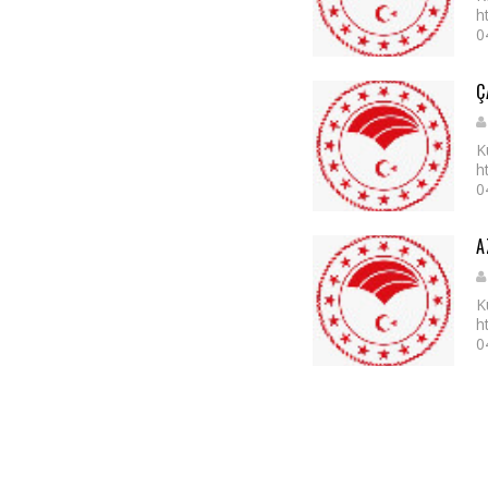
h
0
Ç
K
h
0
A
K
h
0