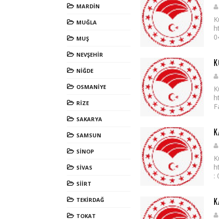
MARDİN
K
MUĞLA
h
0
MUŞ
NEVŞEHİR
K
NİĞDE
OSMANİYE
K
h
RİZE
F
SAKARYA
K
SAMSUN
SİNOP
K
h
SİVAS
:
SİİRT
K
TEKİRDAĞ
TOKAT