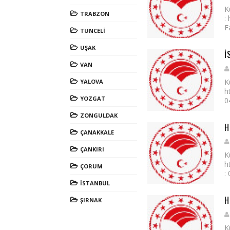
K
TRABZON
:
F
TUNCELİ
UŞAK
İ
VAN
K
YALOVA
h
YOZGAT
0
ZONGULDAK
H
ÇANAKKALE
ÇANKIRI
K
h
ÇORUM
:
İSTANBUL
H
ŞIRNAK
K