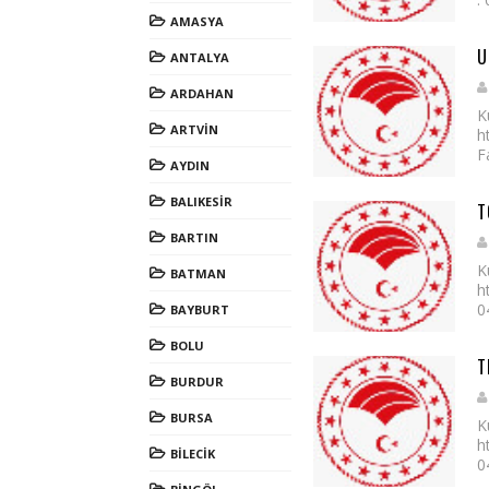
AMASYA
U
ANTALYA
ARDAHAN
K
ARTVİN
h
F
AYDIN
BALIKESİR
T
BARTIN
K
BATMAN
h
0
BAYBURT
BOLU
T
BURDUR
BURSA
K
h
BİLECİK
0