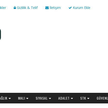
ikler
Gizlilik & Telif
İletişim
Kurum Ekle
AĞLIK
MALI
SIYASAL
ADALET
STK
GÜVENL