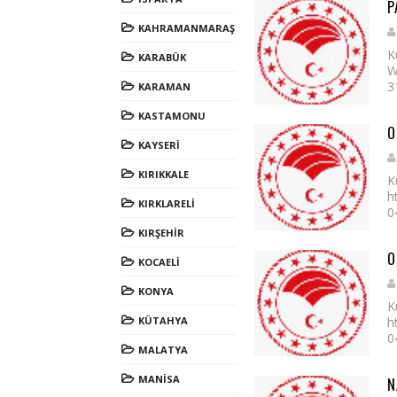
P
KAHRAMANMARAŞ
K
KARABÜK
W
3
KARAMAN
KASTAMONU
O
KAYSERİ
KIRIKKALE
K
h
KIRKLARELİ
0
KIRŞEHİR
O
KOCAELİ
KONYA
K
KÜTAHYA
h
0
MALATYA
MANİSA
N