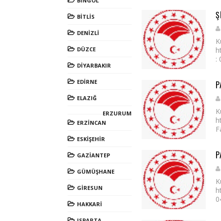
BİNGÖL
Ş
BİTLİS
DENİZLİ
K
DÜZCE
h
:
DİYARBAKIR
EDİRNE
P
ELAZIĞ
K
ERZURUM
h
ERZİNCAN
F
ESKİŞEHİR
P
GAZİANTEP
GÜMÜŞHANE
K
GİRESUN
h
0
HAKKARİ
ISPARTA