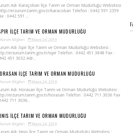
urum Adı :Karaçoban İlçe Tarım ve Orman Müdürlüğü Websitesi
 http://erzurum.tarim.gov.tr/karacoban Telefon : 0442 591 2359
ax : 0442 591 ...
F
SPIR İLÇE TARIM VE ORMAN MÜDÜRLÜĞÜ
Kurum Bilgileri
Mayıs 24, 2019
urum Adı :İspir İlçe Tarım ve Orman Müdürlüğü Websitesi :
ttp://erzurum.tarim.gov.tr/ispir Telefon : 0442 451 3848 Fax :
442 451 3032 Adr...
ORASAN İLÇE TARIM VE ORMAN MÜDÜRLÜĞÜ
Kurum Bilgileri
Mayıs 24, 2019
urum Adı :Horasan İlçe Tarım ve Orman Müdürlüğü Websitesi :
ttp://erzurum.tarim.gov.tr/horasan Telefon : 0442 711 3036 Fax
 0442 711 3036...
INIS İLÇE TARIM VE ORMAN MÜDÜRLÜĞÜ
Kurum Bilgileri
Mayıs 24, 2019
urum Adı :Hınıs İlçe Tarım ve Orman Müdürlüğü Websitesi :