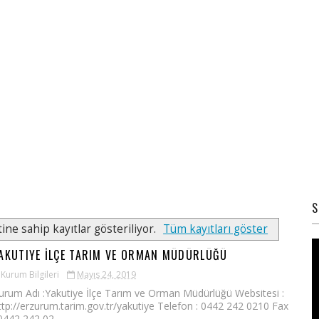
S
ine sahip kayıtlar gösteriliyor.
Tüm kayıtları göster
AKUTIYE İLÇE TARIM VE ORMAN MÜDÜRLÜĞÜ
Kurum Bilgileri
Mayıs 24, 2019
urum Adı :Yakutiye İlçe Tarım ve Orman Müdürlüğü Websitesi :
ttp://erzurum.tarim.gov.tr/yakutiye Telefon : 0442 242 0210 Fax
 0442 242 02...