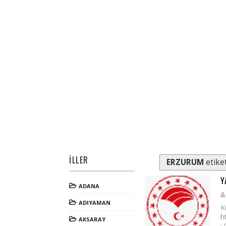
İLLER
ERZURUM
etiket
Y
ADANA
ADIYAMAN
K
h
AKSARAY
: