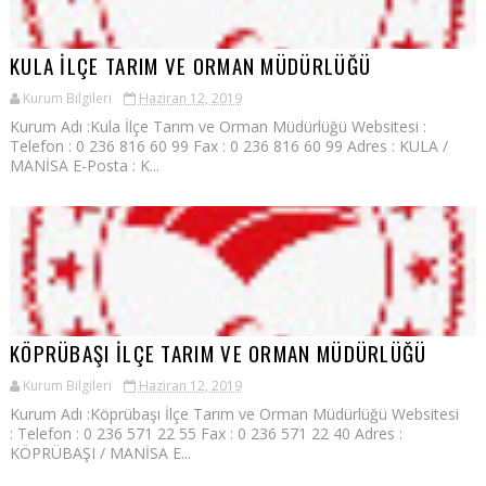
KULA İLÇE TARIM VE ORMAN MÜDÜRLÜĞÜ
Kurum Bilgileri
Haziran 12, 2019
Kurum Adı :Kula İlçe Tarım ve Orman Müdürlüğü Websitesi :
Telefon : 0 236 816 60 99 Fax : 0 236 816 60 99 Adres : KULA /
MANİSA E-Posta : K...
KÖPRÜBAŞI İLÇE TARIM VE ORMAN MÜDÜRLÜĞÜ
Kurum Bilgileri
Haziran 12, 2019
Kurum Adı :Köprübaşı İlçe Tarım ve Orman Müdürlüğü Websitesi
: Telefon : 0 236 571 22 55 Fax : 0 236 571 22 40 Adres :
KÖPRÜBAŞI / MANİSA E...