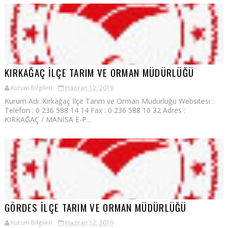
KIRKAĞAÇ İLÇE TARIM VE ORMAN MÜDÜRLÜĞÜ
Kurum Bilgileri
Haziran 12, 2019
Kurum Adı :Kırkağaç İlçe Tarım ve Orman Müdürlüğü Websitesi :
Telefon : 0 236 588 14 14 Fax : 0 236 588 10 32 Adres :
KIRKAĞAÇ / MANİSA E-P...
GÖRDES İLÇE TARIM VE ORMAN MÜDÜRLÜĞÜ
Kurum Bilgileri
Haziran 12, 2019