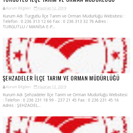
Kurum Bilgileri
Haziran 12, 2019
Kurum Adı :Turgutlu İlçe Tarım ve Orman Müdürlüğü Websitesi :
Telefon : 0 236 313 12 66 Fax : 0 236 313 32 76 Adres :
TURGUTLU / MANİSA E-P...
ŞEHZADELER İLÇE TARIM VE ORMAN MÜDÜRLÜĞÜ
Kurum Bilgileri
Haziran 12, 2019
Kurum Adı :Şehzadeler İlçe Tarım ve Orman Müdürlüğü Websitesi
: Telefon : 0 236 231 18 99 - 237 21 45 Fax : 0 236 231 45 16
Adres : ŞEHZADEL...