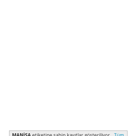
MANİSA
etiketine sahip kayıtlar gösteriliyor.
Tüm