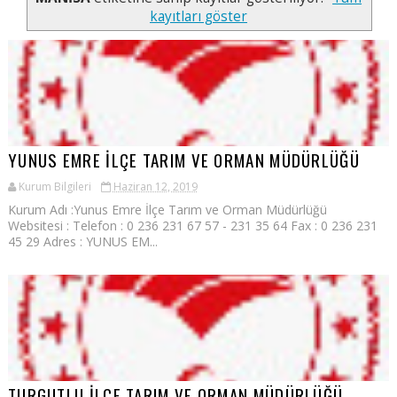
kayıtları göster
YUNUS EMRE İLÇE TARIM VE ORMAN MÜDÜRLÜĞÜ
Kurum Bilgileri
Haziran 12, 2019
Kurum Adı :Yunus Emre İlçe Tarım ve Orman Müdürlüğü
Websitesi : Telefon : 0 236 231 67 57 - 231 35 64 Fax : 0 236 231
45 29 Adres : YUNUS EM...
TURGUTLU İLÇE TARIM VE ORMAN MÜDÜRLÜĞÜ