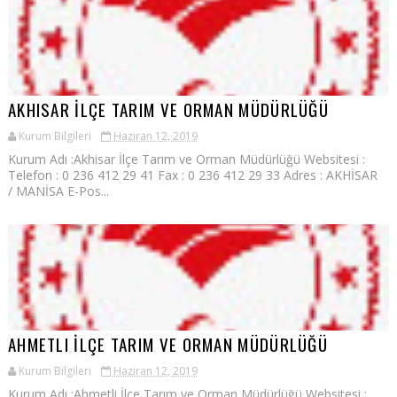
AKHISAR İLÇE TARIM VE ORMAN MÜDÜRLÜĞÜ
Kurum Bilgileri
Haziran 12, 2019
Kurum Adı :Akhisar İlçe Tarım ve Orman Müdürlüğü Websitesi :
Telefon : 0 236 412 29 41 Fax : 0 236 412 29 33 Adres : AKHİSAR
/ MANİSA E-Pos...
AHMETLI İLÇE TARIM VE ORMAN MÜDÜRLÜĞÜ
Kurum Bilgileri
Haziran 12, 2019
Kurum Adı :Ahmetli İlçe Tarım ve Orman Müdürlüğü Websitesi :