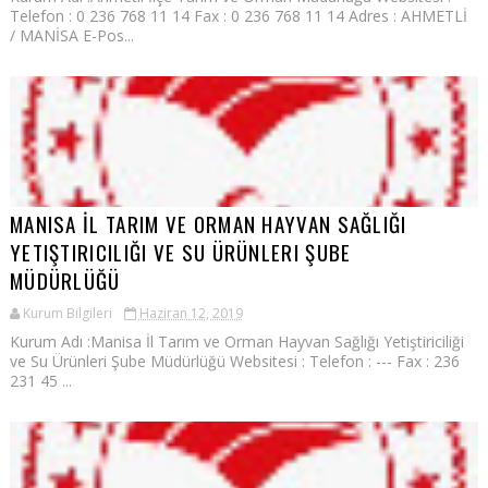
Telefon : 0 236 768 11 14 Fax : 0 236 768 11 14 Adres : AHMETLİ
/ MANİSA E-Pos...
MANISA İL TARIM VE ORMAN HAYVAN SAĞLIĞI
YETIŞTIRICILIĞI VE SU ÜRÜNLERI ŞUBE
MÜDÜRLÜĞÜ
Kurum Bilgileri
Haziran 12, 2019
Kurum Adı :Manisa İl Tarım ve Orman Hayvan Sağlığı Yetiştiriciliği
ve Su Ürünleri Şube Müdürlüğü Websitesi : Telefon : --- Fax : 236
231 45 ...