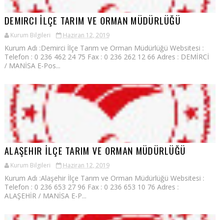
DEMIRCI İLÇE TARIM VE ORMAN MÜDÜRLÜĞÜ
Kurum Bilgileri
Haziran 12, 2019
Kurum Adı :Demirci İlçe Tarım ve Orman Müdürlüğü Websitesi :
Telefon : 0 236 462 24 75 Fax : 0 236 262 12 66 Adres : DEMİRCİ
/ MANİSA E-Pos...
ALAŞEHIR İLÇE TARIM VE ORMAN MÜDÜRLÜĞÜ
Kurum Bilgileri
Haziran 12, 2019
Kurum Adı :Alaşehir İlçe Tarım ve Orman Müdürlüğü Websitesi :
Telefon : 0 236 653 27 96 Fax : 0 236 653 10 76 Adres :
ALAŞEHİR / MANİSA E-P...