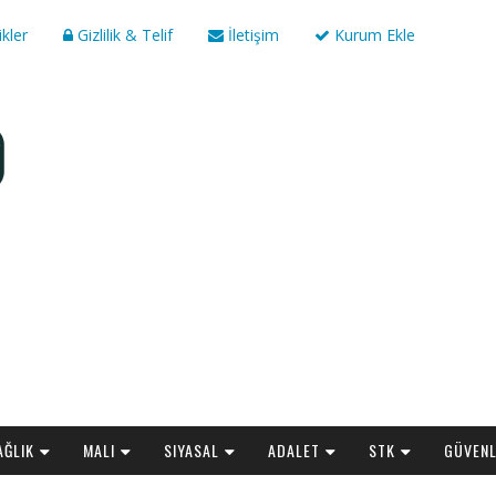
ikler
Gizlilik & Telif
İletişim
Kurum Ekle
AĞLIK
MALI
SIYASAL
ADALET
STK
GÜVENL