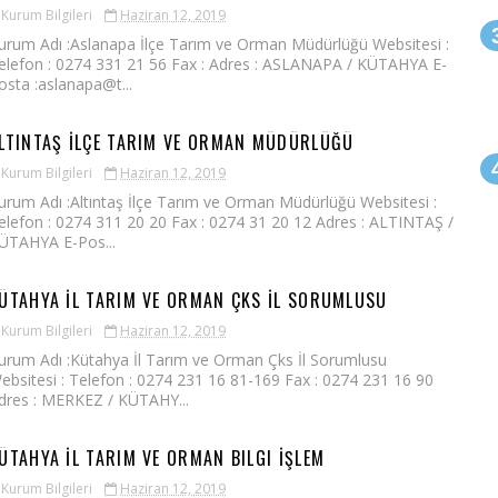
Kurum Bilgileri
Haziran 12, 2019
urum Adı :Aslanapa İlçe Tarım ve Orman Müdürlüğü Websitesi :
elefon : 0274 331 21 56 Fax : Adres : ASLANAPA / KÜTAHYA E-
osta :aslanapa@t...
LTINTAŞ İLÇE TARIM VE ORMAN MÜDÜRLÜĞÜ
Kurum Bilgileri
Haziran 12, 2019
urum Adı :Altıntaş İlçe Tarım ve Orman Müdürlüğü Websitesi :
elefon : 0274 311 20 20 Fax : 0274 31 20 12 Adres : ALTINTAŞ /
ÜTAHYA E-Pos...
ÜTAHYA İL TARIM VE ORMAN ÇKS İL SORUMLUSU
Kurum Bilgileri
Haziran 12, 2019
urum Adı :Kütahya İl Tarım ve Orman Çks İl Sorumlusu
ebsitesi : Telefon : 0274 231 16 81-169 Fax : 0274 231 16 90
dres : MERKEZ / KÜTAHY...
ÜTAHYA İL TARIM VE ORMAN BILGI İŞLEM
Kurum Bilgileri
Haziran 12, 2019