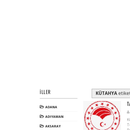
İLLER
KÜTAHYA
etiket
T
ADANA
ADIYAMAN
K
T
AKSARAY
P