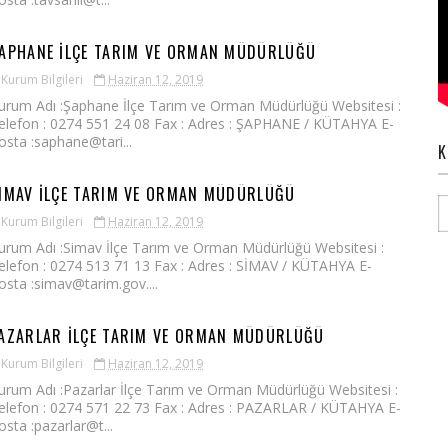
APHANE İLÇE TARIM VE ORMAN MÜDÜRLÜĞÜ
Kurum Bilgileri
Haziran 12, 2019
urum Adı :Şaphane İlçe Tarım ve Orman Müdürlüğü Websitesi :
elefon : 0274 551 24 08 Fax : Adres : ŞAPHANE / KÜTAHYA E-
osta :saphane@tari...
K
IMAV İLÇE TARIM VE ORMAN MÜDÜRLÜĞÜ
Kurum Bilgileri
Haziran 12, 2019
urum Adı :Simav İlçe Tarım ve Orman Müdürlüğü Websitesi :
elefon : 0274 513 71 13 Fax : Adres : SİMAV / KÜTAHYA E-
osta :simav@tarim.gov....
AZARLAR İLÇE TARIM VE ORMAN MÜDÜRLÜĞÜ
Kurum Bilgileri
Haziran 12, 2019
urum Adı :Pazarlar İlçe Tarım ve Orman Müdürlüğü Websitesi :
elefon : 0274 571 22 73 Fax : Adres : PAZARLAR / KÜTAHYA E-
osta :pazarlar@t...