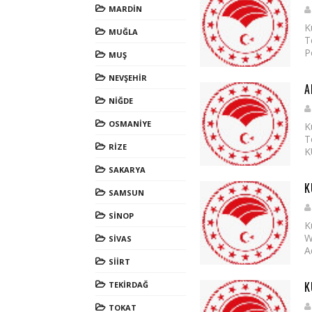
MARDİN
K
MUĞLA
T
P
MUŞ
NEVŞEHİR
A
NİĞDE
OSMANİYE
K
T
RİZE
K
SAKARYA
K
SAMSUN
SİNOP
K
W
SİVAS
A
SİİRT
K
TEKİRDAĞ
TOKAT