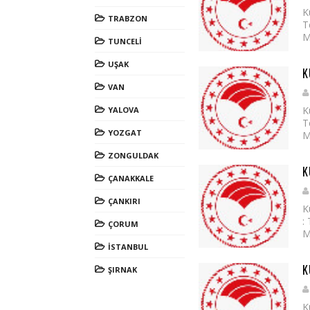
K
TRABZON
T
M
TUNCELİ
UŞAK
K
VAN
K
YALOVA
T
YOZGAT
M
ZONGULDAK
K
ÇANAKKALE
ÇANKIRI
K
:
ÇORUM
M
İSTANBUL
K
ŞIRNAK
K