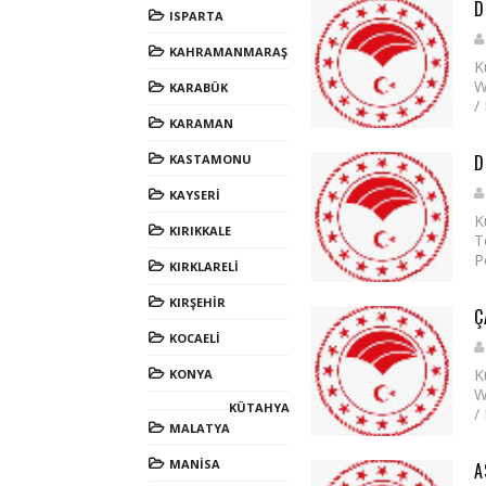
D
ISPARTA
KAHRAMANMARAŞ
K
W
KARABÜK
/
KARAMAN
D
KASTAMONU
KAYSERİ
K
KIRIKKALE
T
P
KIRKLARELİ
KIRŞEHİR
Ç
KOCAELİ
K
KONYA
W
KÜTAHYA
/
MALATYA
MANİSA
A