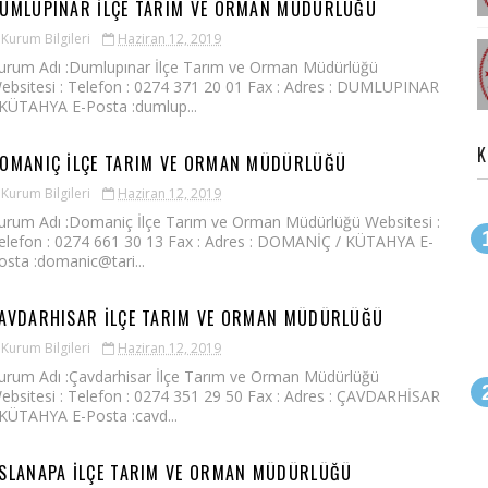
UMLUPINAR İLÇE TARIM VE ORMAN MÜDÜRLÜĞÜ
Kurum Bilgileri
Haziran 12, 2019
urum Adı :Dumlupınar İlçe Tarım ve Orman Müdürlüğü
ebsitesi : Telefon : 0274 371 20 01 Fax : Adres : DUMLUPINAR
 KÜTAHYA E-Posta :dumlup...
K
OMANIÇ İLÇE TARIM VE ORMAN MÜDÜRLÜĞÜ
Kurum Bilgileri
Haziran 12, 2019
urum Adı :Domaniç İlçe Tarım ve Orman Müdürlüğü Websitesi :
elefon : 0274 661 30 13 Fax : Adres : DOMANİÇ / KÜTAHYA E-
osta :domanic@tari...
AVDARHISAR İLÇE TARIM VE ORMAN MÜDÜRLÜĞÜ
Kurum Bilgileri
Haziran 12, 2019
urum Adı :Çavdarhisar İlçe Tarım ve Orman Müdürlüğü
ebsitesi : Telefon : 0274 351 29 50 Fax : Adres : ÇAVDARHİSAR
 KÜTAHYA E-Posta :cavd...
SLANAPA İLÇE TARIM VE ORMAN MÜDÜRLÜĞÜ