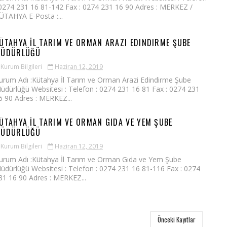
 0274 231 16 81-142 Fax : 0274 231 16 90 Adres : MERKEZ /
ÜTAHYA E-Posta :...
ÜTAHYA İL TARIM VE ORMAN ARAZI EDINDIRME ŞUBE
ÜDÜRLÜĞÜ
Kurum Bilgileri
Haziran 12, 2019
urum Adı :Kütahya İl Tarım ve Orman Arazi Edindirme Şube
üdürlüğü Websitesi : Telefon : 0274 231 16 81 Fax : 0274 231
6 90 Adres : MERKEZ...
ÜTAHYA İL TARIM VE ORMAN GIDA VE YEM ŞUBE
ÜDÜRLÜĞÜ
Kurum Bilgileri
Haziran 12, 2019
urum Adı :Kütahya İl Tarım ve Orman Gıda ve Yem Şube
üdürlüğü Websitesi : Telefon : 0274 231 16 81-116 Fax : 0274
31 16 90 Adres : MERKEZ...
Önceki Kayıtlar