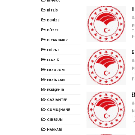
BİNGÖL
H
BİTLİS
DENİZLİ
K
DÜZCE
T
P
DİYARBAKIR
EDİRNE
G
ELAZIĞ
K
ERZURUM
T
P
ERZİNCAN
ESKİŞEHİR
E
GAZİANTEP
GÜMÜŞHANE
K
T
GİRESUN
:
HAKKARİ