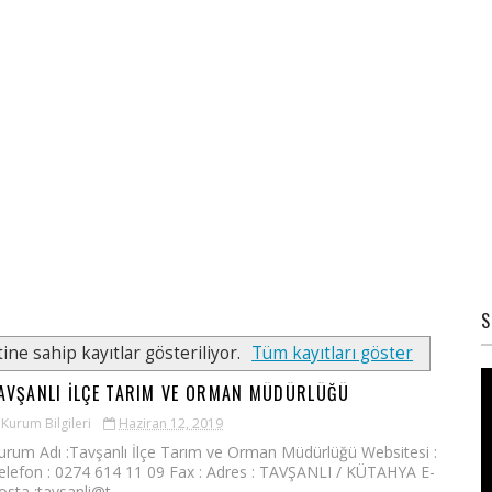
S
ine sahip kayıtlar gösteriliyor.
Tüm kayıtları göster
AVŞANLI İLÇE TARIM VE ORMAN MÜDÜRLÜĞÜ
Kurum Bilgileri
Haziran 12, 2019
urum Adı :Tavşanlı İlçe Tarım ve Orman Müdürlüğü Websitesi :
elefon : 0274 614 11 09 Fax : Adres : TAVŞANLI / KÜTAHYA E-
osta :tavsanli@t...