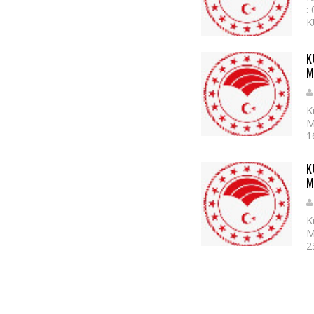
:
K
K
M
K
M
1
K
M
K
M
2