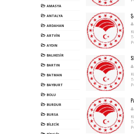
AMASYA
Ş
ANTALYA
ARDAHAN
K
ARTVİN
T
P
AYDIN
BALIKESİR
S
BARTIN
K
BATMAN
T
P
BAYBURT
BOLU
P
BURDUR
BURSA
K
T
BİLECİK
P