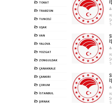
İ
TOKAT
TRABZON
K
TUNCELİ
Ş
T
UŞAK
S
VAN
İ
YALOVA
YOZGAT
K
Ş
ZONGULDAK
T
ÇANAKKALE
S
ÇANKIRI
İ
ÇORUM
İSTANBUL
K
Ş
ŞIRNAK
T