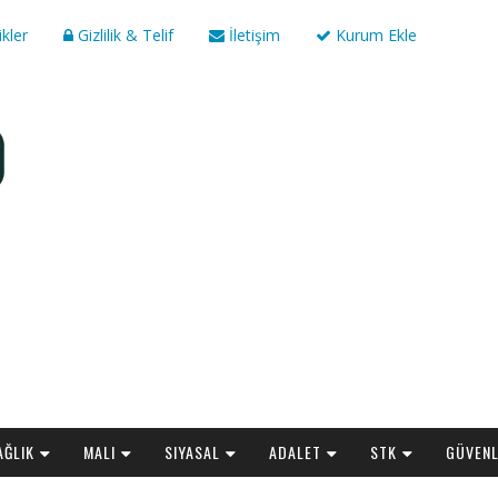
ikler
Gizlilik & Telif
İletişim
Kurum Ekle
AĞLIK
MALI
SIYASAL
ADALET
STK
GÜVENL