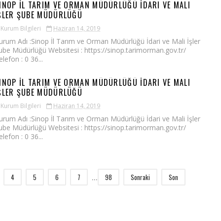
INOP İL TARIM VE ORMAN MÜDÜRLÜĞÜ İDARI VE MALI
ŞLER ŞUBE MÜDÜRLÜĞÜ
Kurum Bilgileri
Haziran 14, 2019
urum Adı :Sinop İl Tarım ve Orman Müdürlüğü İdari ve Mali İşler
ube Müdürlüğü Websitesi : https://sinop.tarimorman.gov.tr/
elefon : 0 36...
INOP İL TARIM VE ORMAN MÜDÜRLÜĞÜ İDARI VE MALI
ŞLER ŞUBE MÜDÜRLÜĞÜ
Kurum Bilgileri
Haziran 14, 2019
urum Adı :Sinop İl Tarım ve Orman Müdürlüğü İdari ve Mali İşler
ube Müdürlüğü Websitesi : https://sinop.tarimorman.gov.tr/
elefon : 0 36...
4
5
6
7
98
Sonraki
Son
...