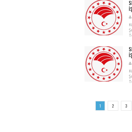
S
İ
K
Ş
T
S
İ
K
Ş
T
1
2
3