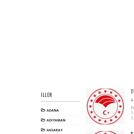
T
İLLER
K
ADANA
T
T
ADIYAMAN
AKSARAY