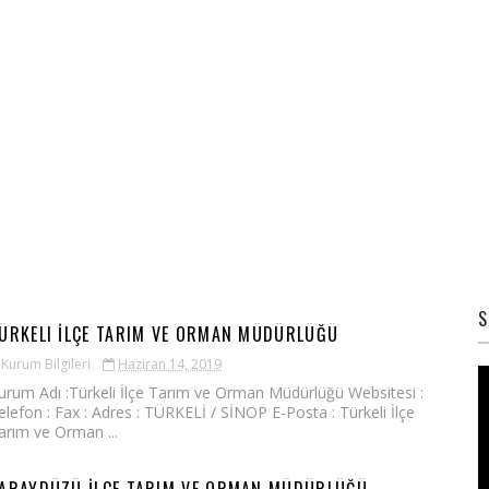
S
ÜRKELI İLÇE TARIM VE ORMAN MÜDÜRLÜĞÜ
Kurum Bilgileri
Haziran 14, 2019
urum Adı :Türkeli İlçe Tarım ve Orman Müdürlüğü Websitesi :
elefon : Fax : Adres : TÜRKELİ / SİNOP E-Posta : Türkeli İlçe
arım ve Orman ...