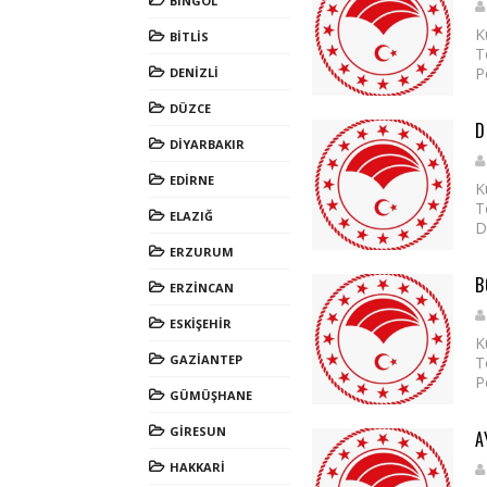
BİNGÖL
K
BİTLİS
T
P
DENİZLİ
DÜZCE
D
DİYARBAKIR
EDİRNE
K
T
ELAZIĞ
D
ERZURUM
B
ERZİNCAN
ESKİŞEHİR
K
GAZİANTEP
T
P
GÜMÜŞHANE
GİRESUN
A
HAKKARİ