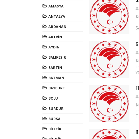
S
AMASYA
K
ANTALYA
:
ARDAHAN
S
ARTVİN
G
AYDIN
BALIKESİR
K
T
BARTIN
v
BATMAN
E
BAYBURT
BOLU
K
BURDUR
T
T
BURSA
BİLECİK
D