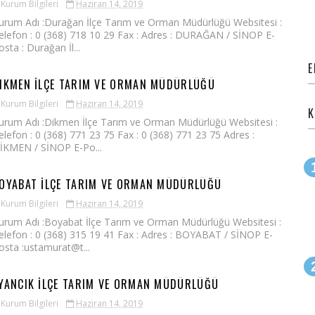
Kurum Bilgileri
Haziran 14, 2019
urum Adı :Durağan İlçe Tarım ve Orman Müdürlüğü Websitesi :
elefon : 0 (368) 718 10 29 Fax : Adres : DURAĞAN / SİNOP E-
osta : Durağan İl...
E
IKMEN İLÇE TARIM VE ORMAN MÜDÜRLÜĞÜ
Kurum Bilgileri
Haziran 14, 2019
K
urum Adı :Dikmen İlçe Tarım ve Orman Müdürlüğü Websitesi :
elefon : 0 (368) 771 23 75 Fax : 0 (368) 771 23 75 Adres :
İKMEN / SİNOP E-Po...
OYABAT İLÇE TARIM VE ORMAN MÜDÜRLÜĞÜ
Kurum Bilgileri
Haziran 14, 2019
urum Adı :Boyabat İlçe Tarım ve Orman Müdürlüğü Websitesi :
elefon : 0 (368) 315 19 41 Fax : Adres : BOYABAT / SİNOP E-
osta :ustamurat@t...
YANCIK İLÇE TARIM VE ORMAN MÜDÜRLÜĞÜ
Kurum Bilgileri
Haziran 14, 2019