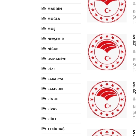
MARDİN
K
Ş
MUĞLA
T
MUŞ
S
NEVŞEHİR
İ
NİĞDE
K
OSMANİYE
Ş
RİZE
T
SAKARYA
S
SAMSUN
İ
SİNOP
K
SİVAS
Ş
T
SİİRT
TEKİRDAĞ
S