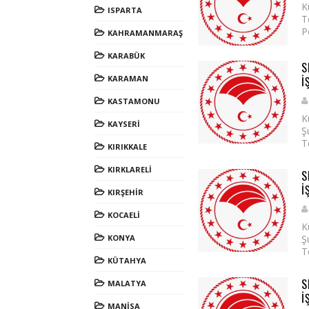
K
ISPARTA
T
P
KAHRAMANMARAŞ
KARABÜK
S
KARAMAN
İ
KASTAMONU
K
KAYSERİ
Ş
T
KIRIKKALE
KIRKLARELİ
S
İ
KIRŞEHİR
KOCAELİ
K
KONYA
Ş
T
KÜTAHYA
S
MALATYA
İ
MANİSA