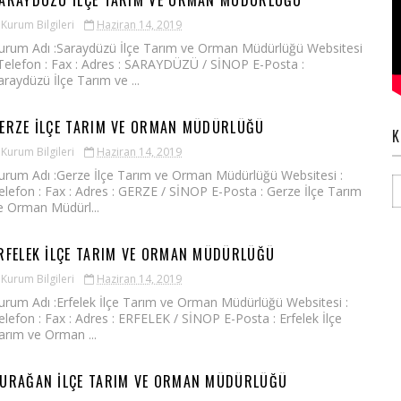
ARAYDÜZÜ İLÇE TARIM VE ORMAN MÜDÜRLÜĞÜ
Kurum Bilgileri
Haziran 14, 2019
urum Adı :Saraydüzü İlçe Tarım ve Orman Müdürlüğü Websitesi
 Telefon : Fax : Adres : SARAYDÜZÜ / SİNOP E-Posta :
araydüzü İlçe Tarım ve ...
ERZE İLÇE TARIM VE ORMAN MÜDÜRLÜĞÜ
K
Kurum Bilgileri
Haziran 14, 2019
urum Adı :Gerze İlçe Tarım ve Orman Müdürlüğü Websitesi :
elefon : Fax : Adres : GERZE / SİNOP E-Posta : Gerze İlçe Tarım
e Orman Müdürl...
RFELEK İLÇE TARIM VE ORMAN MÜDÜRLÜĞÜ
Kurum Bilgileri
Haziran 14, 2019
urum Adı :Erfelek İlçe Tarım ve Orman Müdürlüğü Websitesi :
elefon : Fax : Adres : ERFELEK / SİNOP E-Posta : Erfelek İlçe
arım ve Orman ...
URAĞAN İLÇE TARIM VE ORMAN MÜDÜRLÜĞÜ