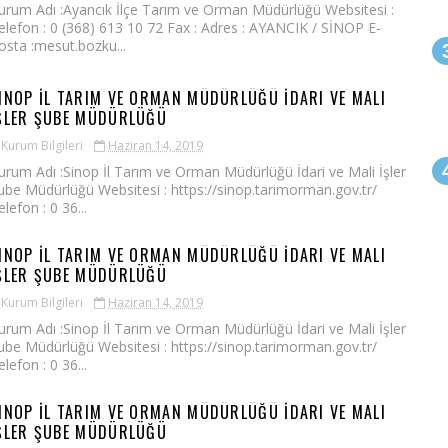
urum Adı :Ayancık İlçe Tarım ve Orman Müdürlüğü Websitesi :
elefon : 0 (368) 613 10 72 Fax : Adres : AYANCIK / SİNOP E-
osta :mesut.bozku...
INOP İL TARIM VE ORMAN MÜDÜRLÜĞÜ İDARI VE MALI
ŞLER ŞUBE MÜDÜRLÜĞÜ
Kurum Bilgileri
Haziran 14, 2019
urum Adı :Sinop İl Tarım ve Orman Müdürlüğü İdari ve Mali İşler
ube Müdürlüğü Websitesi : https://sinop.tarimorman.gov.tr/
elefon : 0 36...
INOP İL TARIM VE ORMAN MÜDÜRLÜĞÜ İDARI VE MALI
ŞLER ŞUBE MÜDÜRLÜĞÜ
Kurum Bilgileri
Haziran 14, 2019
urum Adı :Sinop İl Tarım ve Orman Müdürlüğü İdari ve Mali İşler
ube Müdürlüğü Websitesi : https://sinop.tarimorman.gov.tr/
elefon : 0 36...
INOP İL TARIM VE ORMAN MÜDÜRLÜĞÜ İDARI VE MALI
ŞLER ŞUBE MÜDÜRLÜĞÜ