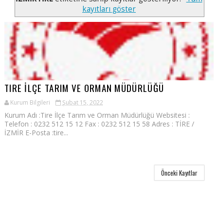
kayıtları göster
TIRE İLÇE TARIM VE ORMAN MÜDÜRLÜĞÜ
Kurum Bilgileri
Şubat 15, 2022
Kurum Adı :Tire İlçe Tarım ve Orman Müdürlüğü Websitesi :
Telefon :​ 0232 512 15 12 Fax : 0232 512 15 58 Adres : TİRE /
İZMİR E-Posta :tire...
Önceki Kayıtlar